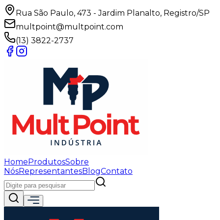
Rua São Paulo, 473 - Jardim Planalto, Registro/SP
multpoint@multpoint.com
(13) 3822-2737
Home
Produtos
Sobre
Nós
Representantes
Blog
Contato