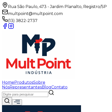
Rua São Paulo, 473 - Jardim Planalto, Registro/SP
multpoint@multpoint.com
(13) 3822-2737
Home
Produtos
Sobre
Nós
Representantes
Blog
Contato