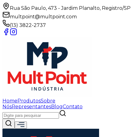
Rua São Paulo, 473 - Jardim Planalto, Registro/SP
multpoint@multpoint.com
(13) 3822-2737
Home
Produtos
Sobre
Nós
Representantes
Blog
Contato