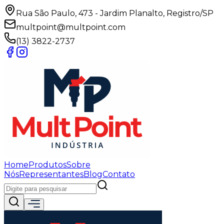
Rua São Paulo, 473 - Jardim Planalto, Registro/SP
multpoint@multpoint.com
(13) 3822-2737
Home
Produtos
Sobre
Nós
Representantes
Blog
Contato