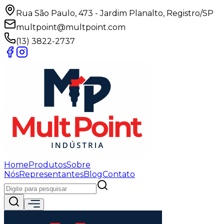
Rua São Paulo, 473 - Jardim Planalto, Registro/SP
multpoint@multpoint.com
(13) 3822-2737
Home
Produtos
Sobre
Nós
Representantes
Blog
Contato